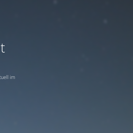
t
uell im