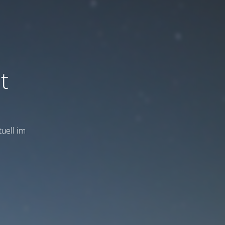
t
uell im