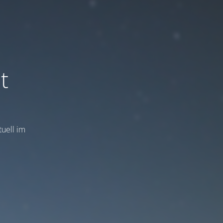
t
uell im